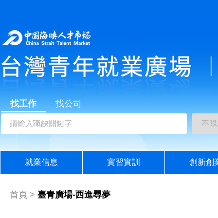
找工作
找公司
就業信息
實習實訓
創新創
首頁 >
臺青廣場-西進尋夢