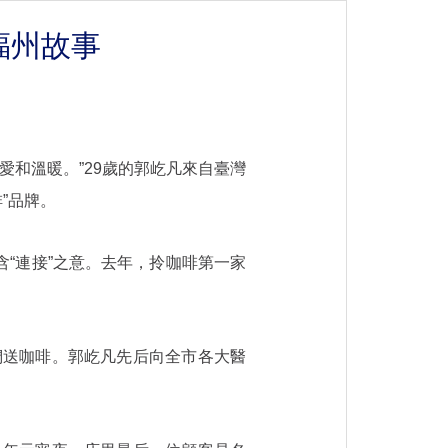
福州故事
愛和溫暖。”29歲的郭屹凡來自臺灣
”品牌。
，蘊含“連接”之意。去年，拎咖啡第一家
們送咖啡。郭屹凡先后向全市各大醫