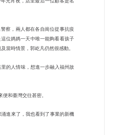
今年元宵夜，店里最后一位顧客是名
名警察，兩人都在各自崗位從事抗疫
是這位媽媽一天中唯一能夠看看孩子
憶及當時情景，郭屹凡仍然很感動。
這里的人情味，想進一步融入福州故
來便和臺灣交往甚密。
都涌進來了，我也看到了事業的新機