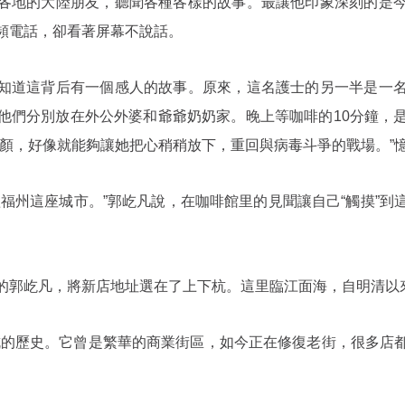
各地的大陸朋友，聽聞各種各樣的故事。最讓他印象深刻的是
頻電話，卻看著屏幕不說話。
知道這背后有一個感人的故事。原來，這名護士的另一半是一
他們分別放在外公外婆和爺爺奶奶家。晚上等咖啡的10分鐘，
睡顏，好像就能夠讓她把心稍稍放下，重回與病毒斗爭的戰場。”
歡福州這座城市。”郭屹凡說，在咖啡館里的見聞讓自己“觸摸”到
。
的郭屹凡，將新店地址選在了上下杭。這里臨江面海，自明清以
杭的歷史。它曾是繁華的商業街區，如今正在修復老街，很多店