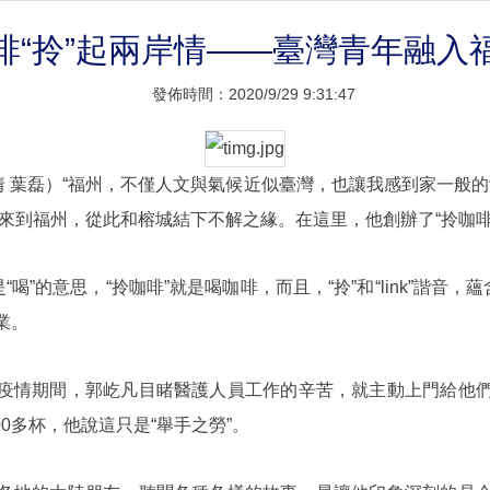
啡“拎”起兩岸情——臺灣青年融入
發佈時間：2020/9/29 9:31:47
倩 葉磊）“福州，不僅人文與氣候近似臺灣，也讓我感到家一般的
旅來到福州，從此和榕城結下不解之緣。在這里，他創辦了“拎咖啡
“喝”的意思，“拎咖啡”就是喝咖啡，而且，“拎”和“link”諧音
業。
疫情期間，郭屹凡目睹醫護人員工作的辛苦，就主動上門給他
00多杯，他說這只是“舉手之勞”。