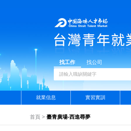
找工作
找公司
就業信息
實習實訓
首頁 >
臺青廣場-西進尋夢