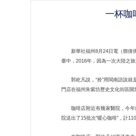
一杯咖
新華社福州8月24日電（鄧倩
臺中，2016年，因為一次大陸之
郭屹凡說，“拎”用閩南語說就是
門店在福州朱紫坊歷史文化街區開
咖啡店附近有幾家醫院，今年
院送出了15批次“暖心咖啡”，計11