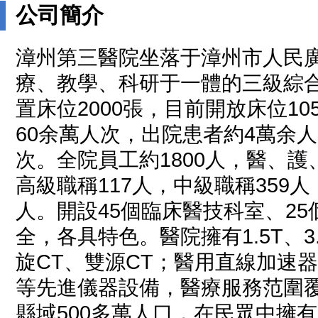
公司簡介
漳州第三醫院坐落于漳州市人民
療、教學、科研于一體的三級綜
置床位2000張，目前開放床位10
60余萬人次，出院患者約4萬余
次。全院員工約1800人，醫、護
高級職稱117人，中級職稱359
人。開設45個臨床醫技科室、2
全，各具特色。醫院擁有1.5T、3
旋CT、雙源CT；醫用直線加速器
等先進儀器設備，醫療服務范圍
縣域500多萬人口，在民眾中擁