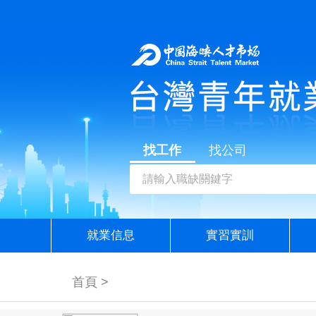
找工作
找公司
就業信息
實習實訓
首頁 >