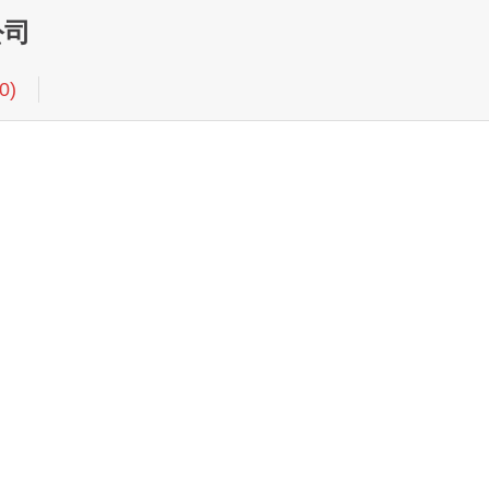
公司
(0)