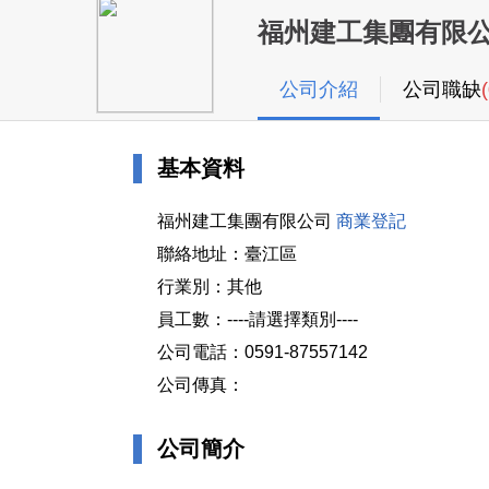
福州建工集團有限
公司介紹
公司職缺
基本資料
福州建工集團有限公司
商業登記
聯絡地址：臺江區
行業別：其他
員工數：----請選擇類別----
公司電話：0591-87557142
公司傳真：
公司簡介