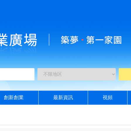
創新創業
最新資訊
視頻