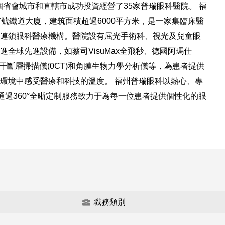
3個省會城市和直轄市成功投資經營了35家普瑞眼科醫院。 福
號鐵道大廈，建筑面積超過6000平方米，是一家集臨床醫
連鎖眼科醫療機構。醫院設有屈光手術科、視光及兒童眼
全球先進設備，如蔡司VisuMax全飛秒、德國阿瑪仕
司光學相干斷層掃描儀(0CT)和角膜生物力學分析儀等，為患者提供
環境中感受醫療和科技的溫度。 福州普瑞眼科以熱心、專
通過360°全晰定制服務致力于為每一位患者提供個性化的眼
職務類別