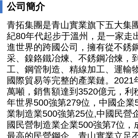
公司簡介
青拓集團是青山實業旗下五大集
紀80年代起步于溫州，是一家走
進世界的跨國公司，擁有從不銹
采、鎳鉻鐵冶煉、不銹鋼冶煉，
工、鋼管制造、精線加工、運輸
國際貿易等完整的產業鏈。2021
萬噸，銷售額達到3520億元，利稅
年世界500強第279位，中國企業
業制造業500強第25位,中國民營
國民營制造業企業500強第7位
最高的民營鋼企。青山實業立足